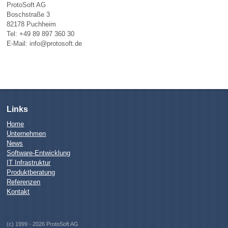
ProtoSoft AG
Boschstraße 3
82178 Puchheim
Tel: +49 89 897 360 30
E-Mail: info@protosoft.de
Links
Home
Unternehmen
News
Software-Entwicklung
IT Infrastruktur
Produktberatung
Referenzen
Kontakt
(c) 1999 - 2026 ProtoSoft AG