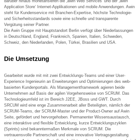
darüber hinaus monetarisieren die ‚awin Web Services‘ und der ‚awin
Application Store‘ Internet-Applikationen und mobile Anwendungen. Awin
steht für Kundenservice mit Branchen-Expertise, höchste Technologie-
und Sicherheitsstandards sowie eine schnelle und transparente
Vergütung seiner Partner.
Die Awin Gruppe mit Hauptstandort Berlin verfügt über Niederlassungen
in Deutschland, England, Frankreich, Spanien, Italien, Schweden,
Schweiz, den Niederlanden, Polen, Türkei, Brasilien und USA.
Die Umsetzung
Gearbeitet wurde mit mit zwei Entwicklungs-Teams und einer User-
Experience Ingenieurin an Erweiterungen und Optimierungen des web-
basierten Kundenportals. Als Managementframework agieren beide
Unternehmen auf Basis der agilen Vorgehensweise von SCRUM. Das
Technologieumfeld ist im Bereich J2EE, JBoss und GWT. Durch
SRCUM wird eine enge Zusammenarbeit aller Beteiligten, nämlich der
SCRUM-Teams, der SCRUM-Master und der Product-Owner auf Awin
Seite, gefördert und hervorgehoben. Permanenter Wissensaustausch,
eine interaktive und flexible Entwicklung, kurze Entwicklungszyklen
(Sprints) sind bekanntermaßen Merkmale von SCRUM. Die
vertrauensvolle Partnerschaft und eine innovative Vertragsgestaltung