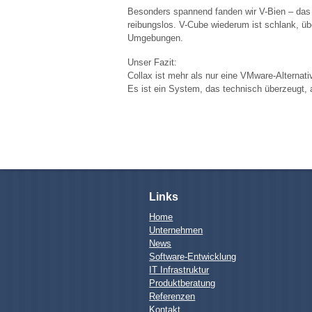
Besonders spannend fanden wir V-Bien – das i
reibungslos. V-Cube wiederum ist schlank, übe
Umgebungen.
Unser Fazit:
Collax ist mehr als nur eine VMware-Alternati
Es ist ein System, das technisch überzeugt, a
Links
Home
Unternehmen
News
Software-Entwicklung
IT Infrastruktur
Produktberatung
Referenzen
Kontakt