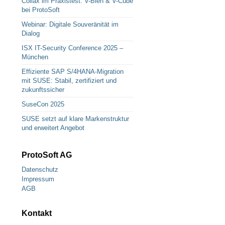
Collax im Praxistest: V-Bien & V-Cube
bei ProtoSoft
Webinar: Digitale Souveränität im
Dialog
ISX IT-Security Conference 2025 –
München
Effiziente SAP S/4HANA-Migration
mit SUSE: Stabil, zertifiziert und
zukunftssicher
SuseCon 2025
SUSE setzt auf klare Markenstruktur
und erweitert Angebot
ProtoSoft AG
Datenschutz
Impressum
AGB
Kontakt