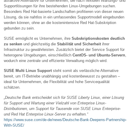
attraktive Alternative für Unternehmen, die nach flexiblen Wartungs- und
Supportlösungen für ihre bestehenden Linux-Umgebungen suchen.
Besonders Red Hat-basierte Landschaften profitieren von dieser neuen
Lösung, da sie nahtlos in ein umfassendes Supportmodell eingebunden
werden können, ohne an die kostenintensive Red Hat-Subskription
gebunden zu sein.
SUSE ermöglicht es Unternehmen, ihre
Subskriptionskosten deutlich
zu senken
und gleichzeitig die
Stabilität und Sicherheit
ihrer
Infrastruktur zu gewährleisten. Zusätzlich bietet der Service Support für
heterogene Umgebungen, einschließlich
CentOS- und Ubuntu-Servern
,
wodurch eine zentrale und effiziente Verwaltung möglich wird.
SUSE Multi Linux Support
steht somit als verlässliche Alternative
bereit, um IT-Betriebe unabhängig und kostenbewusst zu gestalten –
ideal für Unternehmen, die Flexibilität und hohe Servicequalität
schätzen.
„Deutsche Bank entscheidet sich für SUSE Liberty Linux, einer Lösung
für Support und Wartung einer Vielzahl von Enterprise Linux-
Distributionen, um Support für Tausende von SUSE Linux Enterprise-
und Red Hat Enterprise Linux-Server zu erhalten.“
https://www.suse.com/de-de/news/Deutsche-Bank-Deepens-Partnership-
With-SUSE/