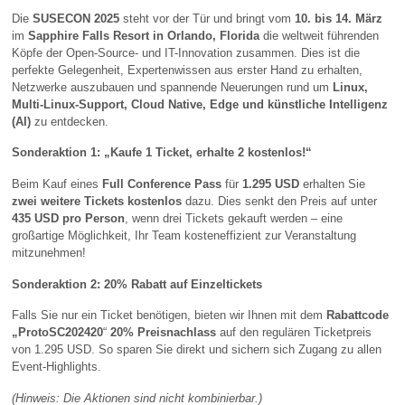
Die
SUSECON 2025
steht vor der Tür und bringt vom
10. bis 14. März
im
Sapphire Falls Resort in Orlando, Florida
die weltweit führenden
Köpfe der Open-Source- und IT-Innovation zusammen. Dies ist die
perfekte Gelegenheit, Expertenwissen aus erster Hand zu erhalten,
Netzwerke auszubauen und spannende Neuerungen rund um
Linux,
Multi-Linux-Support, Cloud Native, Edge und künstliche Intelligenz
(AI)
zu entdecken.
Sonderaktion 1: „Kaufe 1 Ticket, erhalte 2 kostenlos!“
Beim Kauf eines
Full Conference Pass
für
1.295 USD
erhalten Sie
zwei weitere Tickets kostenlos
dazu. Dies senkt den Preis auf unter
435 USD pro Person
, wenn drei Tickets gekauft werden – eine
großartige Möglichkeit, Ihr Team kosteneffizient zur Veranstaltung
mitzunehmen!
Sonderaktion 2: 20% Rabatt auf Einzeltickets
Falls Sie nur ein Ticket benötigen, bieten wir Ihnen mit dem
Rabattcode
„ProtoSC202420
“
20% Preisnachlass
auf den regulären Ticketpreis
von 1.295 USD. So sparen Sie direkt und sichern sich Zugang zu allen
Event-Highlights.
(Hinweis: Die Aktionen sind nicht kombinierbar.)