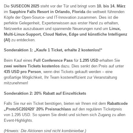
Die
SUSECON 2025
steht vor der Tür und bringt vom
10. bis 14. März
im
Sapphire Falls Resort in Orlando, Florida
die weltweit führenden
Köpfe der Open-Source- und IT-Innovation zusammen. Dies ist die
perfekte Gelegenheit, Expertenwissen aus erster Hand zu erhalten,
Netzwerke auszubauen und spannende Neuerungen rund um
Linux,
Multi-Linux-Support, Cloud Native, Edge und künstliche Intelligenz
(AI)
zu entdecken.
Sonderaktion 1: „Kaufe 1 Ticket, erhalte 2 kostenlos!“
Beim Kauf eines
Full Conference Pass
für
1.295 USD
erhalten Sie
zwei weitere Tickets kostenlos
dazu. Dies senkt den Preis auf unter
435 USD pro Person
, wenn drei Tickets gekauft werden – eine
großartige Möglichkeit, Ihr Team kosteneffizient zur Veranstaltung
mitzunehmen!
Sonderaktion 2: 20% Rabatt auf Einzeltickets
Falls Sie nur ein Ticket benötigen, bieten wir Ihnen mit dem
Rabattcode
„ProtoSC202420
“
20% Preisnachlass
auf den regulären Ticketpreis
von 1.295 USD. So sparen Sie direkt und sichern sich Zugang zu allen
Event-Highlights.
(Hinweis: Die Aktionen sind nicht kombinierbar.)