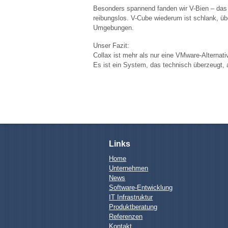
Besonders spannend fanden wir V-Bien – das i
reibungslos. V-Cube wiederum ist schlank, übe
Umgebungen.
Unser Fazit:
Collax ist mehr als nur eine VMware-Alternati
Es ist ein System, das technisch überzeugt, a
Links
Home
Unternehmen
News
Software-Entwicklung
IT Infrastruktur
Produktberatung
Referenzen
Kontakt