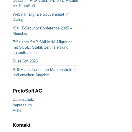
Collax im Praxistest: V-Bien & V-Cube
bei ProtoSoft
Webinar: Digitale Souveränität im
Dialog
ISX IT-Security Conference 2025 –
München
Effiziente SAP S/4HANA-Migration
mit SUSE: Stabil, zertifiziert und
zukunftssicher
SuseCon 2025
SUSE setzt auf klare Markenstruktur
und erweitert Angebot
ProtoSoft AG
Datenschutz
Impressum
AGB
Kontakt