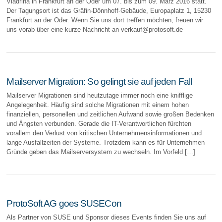
Viadrina in Frankfurt an der Oder um 07. bis zum 09. März 2016 statt.
Der Tagungsort ist das Gräfin-Dönnhoff-Gebäude, Europaplatz 1, 15230
Frankfurt an der Oder. Wenn Sie uns dort treffen möchten, freuen wir
uns vorab über eine kurze Nachricht an verkauf@protosoft.de
Mailserver Migration: So gelingt sie auf jeden Fall
Mailserver Migrationen sind heutzutage immer noch eine knifflige
Angelegenheit. Häufig sind solche Migrationen mit einem hohen
finanziellen, personellen und zeitlichen Aufwand sowie großen Bedenken
und Ängsten verbunden. Gerade die IT-Verantwortlichen fürchten
vorallem den Verlust von kritischen Unternehmensinfor­mationen und
lange Ausfallzeiten der Sys­teme. Trotzdem kann es für Unterneh­men
Gründe geben das Mailserversystem zu wechseln. Im Vorfeld […]
ProtoSoft AG goes SUSECon
Als Partner von SUSE und Sponsor dieses Events finden Sie uns auf