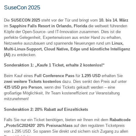
SuseCon 2025
Die
SUSECON 2025
steht vor der Tür und bringt vom
10. bis 14. März
im
Sapphire Falls Resort in Orlando, Florida
die weltweit führenden
Köpfe der Open-Source- und IT-Innovation zusammen. Dies ist die
perfekte Gelegenheit, Expertenwissen aus erster Hand zu erhalten,
Netzwerke auszubauen und spannende Neuerungen rund um
Linux,
Multi-Linux-Support, Cloud Native, Edge und künstliche Intelligenz
(AI)
zu entdecken.
Sonderaktion 1: „Kaufe 1 Ticket, erhalte 2 kostenlos!“
Beim Kauf eines
Full Conference Pass
für
1.295 USD
erhalten Sie
zwei weitere Tickets kostenlos
dazu. Dies senkt den Preis auf unter
435 USD pro Person
, wenn drei Tickets gekauft werden – eine
großartige Möglichkeit, Ihr Team kosteneffizient zur Veranstaltung
mitzunehmen!
Sonderaktion 2: 20% Rabatt auf Einzeltickets
Falls Sie nur ein Ticket benötigen, bieten wir Ihnen mit dem
Rabattcode
„ProtoSC202420
“
20% Preisnachlass
auf den regulären Ticketpreis
von 1.295 USD. So sparen Sie direkt und sichern sich Zugang zu allen