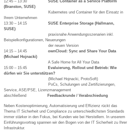
12:45 – 13:30
SUSE Container as a Service Platform
(Branston, SUSE)
Kubernetes und Container für den Einsatz in
Ihrem Unternehmen
13:30 – 14:15
SUSE Enterprise Storage (Hallmann,
SUSE)
praxisnahe Anwendungsszenarien inkl.
Beispielkonfigurationen, Neuerungen
der neuen Version
14:15 – 14:45
ownCloud: Sync and Share Your Data
(Michael Hojnacki)
A Safe Home for All Your Data
15:00 – 15:45
Evaluierung, Rollout und Betrieb: Wie
dürfen wir Sie unterstützen?
(Michael Hojnacki, ProtoSoft)
PoCs, Schulungen und Zertifizierungen,
Service, ASE/PSE, Lizenzmanagement
abschließend
Feedbackrunde / Verabschiedung
Neben Kostenoptimierung, Automatisierung und Effizienz rückt das
Thema IT Sicherheit und Compliance zu unterschiedlichsten Standards
immer stärker in den Fokus, bei Kunden wie bei Herstellern. In unserem
Einführungsvortrag spannen wir den Bogen von der IT Sicherheit zu Ihrer
Infrastruktur.