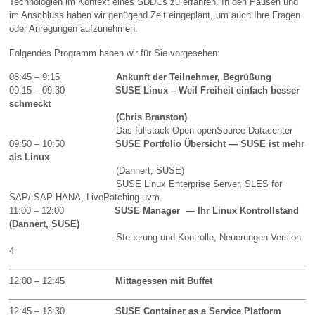
Technologien im Kontext eines SDDCs zu erfahren. In den Pausen und
im Anschluss haben wir genügend Zeit eingeplant, um auch Ihre Fragen
oder Anregungen aufzunehmen.
Folgendes Programm haben wir für Sie vorgesehen:
08:45 – 9:15
Ankunft der Teilnehmer, Begrüßung
09:15 – 09:30
SUSE Linux – Weil Freiheit einfach besser
schmeckt
(Chris Branston)
Das fullstack Open openSource Datacenter
09:50 – 10:50
SUSE Portfolio Übersicht — SUSE ist mehr
als
Linux
(Dannert, SUSE)
SUSE Linux Enterprise Server, SLES for
SAP/ SAP HANA, LivePatching uvm.
11:00 – 12:00
SUSE Manager — Ihr Linux Kontrollstand
(Dannert, SUSE)
Steuerung und Kontrolle, Neuerungen Version
4
12:00 – 12:45
Mittagessen mit Buffet
12:45 – 13:30
SUSE Container as a Service Platform