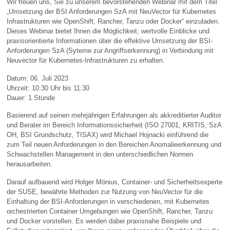
Wir freuen uns, Sie zu unserem bevorstehenden Webinar mit dem Titel
„Umsetzung der BSI Anforderungen SzA mit NeuVector für Kubernetes
Infrastrukturen wie OpenShift, Rancher, Tanzu oder Docker“ einzuladen.
Dieses Webinar bietet Ihnen die Möglichkeit, wertvolle Einblicke und
praxisorientierte Informationen über die effektive Umsetzung der BSI-
Anforderungen SzA (Syteme zur Angriffserkennung) in Verbindung mit
Neuvector für Kubernetes-Infrastrukturen zu erhalten.
Datum: 06. Juli 2023
Uhrzeit: 10:30 Uhr bis 11:30
Dauer: 1 Stunde
Basierend auf seinen mehrjährigen Erfahrungen als akkreditierter Auditor
und Berater im Bereich Informationssicherheit (ISO 27001, KRITIS, SzA
OH, BSI Grundschutz, TISAX) wird Michael Hojnacki einführend die
zum Teil neuen Anforderungen in den Bereichen Anomalieerkennung und
Schwachstellen Management in den unterschiedlichen Normen
herausarbeiten.
Darauf aufbauend wird Holger Mönius, Container- und Sicherheitsexperte
der SUSE, bewährte Methoden zur Nutzung von NeuVector für die
Einhaltung der BSI-Anforderungen in verschiedenen, mit Kubernetes
orchestrierten Container Umgebungen wie OpenShift, Rancher, Tanzu
und Docker vorstellen. Es werden dabei praxisnahe Beispiele und