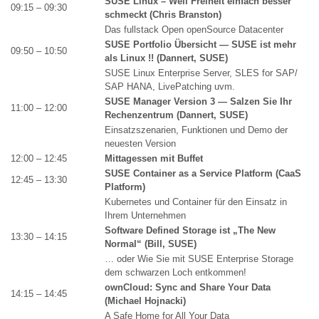
SUSE Linux – Weil Freiheit einfach besser
09:15 – 09:30
schmeckt (Chris Branston)
Das fullstack Open openSource Datacenter
SUSE Portfolio Übersicht — SUSE ist mehr
09:50 – 10:50
als Linux !! (Dannert, SUSE)
SUSE Linux Enterprise Server, SLES for SAP/
SAP HANA, LivePatching uvm.
SUSE Manager Version 3 — Salzen Sie Ihr
11:00 – 12:00
Rechenzentrum (Dannert, SUSE)
Einsatzszenarien, Funktionen und Demo der
neuesten Version
12:00 – 12:45
Mittagessen mit Buffet
SUSE Container as a Service Platform (CaaS
12:45 – 13:30
Platform)
Kubernetes und Container für den Einsatz in
Ihrem Unternehmen
Software Defined Storage ist „The New
13:30 – 14:15
Normal“ (Bill, SUSE)
… oder Wie Sie mit SUSE Enterprise Storage
dem schwarzen Loch entkommen!
ownCloud: Sync and Share Your Data
14:15 – 14:45
(Michael Hojnacki)
A Safe Home for All Your Data