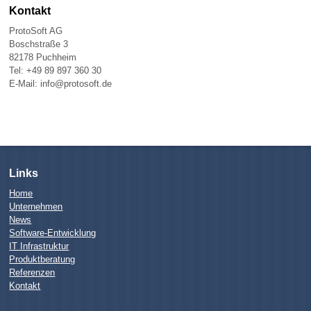
Kontakt
ProtoSoft AG
Boschstraße 3
82178 Puchheim
Tel: +49 89 897 360 30
E-Mail: info@protosoft.de
Links
Home
Unternehmen
News
Software-Entwicklung
IT Infrastruktur
Produktberatung
Referenzen
Kontakt